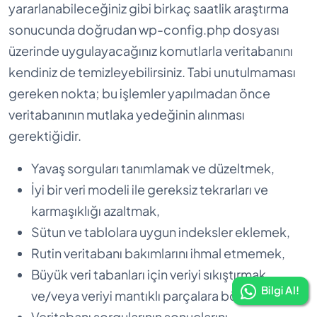
yararlanabileceğiniz gibi birkaç saatlik araştırma
sonucunda doğrudan wp-config.php dosyası
üzerinde uygulayacağınız komutlarla veritabanını
kendiniz de temizleyebilirsiniz. Tabi unutulmaması
gereken nokta; bu işlemler yapılmadan önce
veritabanının mutlaka yedeğinin alınması
gerektiğidir.
Yavaş sorguları tanımlamak ve düzeltmek,
İyi bir veri modeli ile gereksiz tekrarları ve
karmaşıklığı azaltmak,
Sütun ve tablolara uygun indeksler eklemek,
Rutin veritabanı bakımlarını ihmal etmemek,
Büyük veri tabanları için veriyi sıkıştırmak
Bilgi Al!
ve/veya veriyi mantıklı parçalara bölmek
Veritabanı sorgularının sonuçlarını