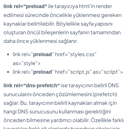
ile tarayıcıya html’in render
link rel=”preload”
edilmesi sürecinde öncelikle yüklenmesi gereken
kaynaklar belirtilebilir. Böylelikle sayfa yapısını
oluşturan öncül bileşenlerin sayfanın tamamından
daha önce yüklenmesi sağlanır.
link rel=”
” href=”styles.css”
preload
as=”style”>
link rel=”
” href=”script.js” as=”script”>
preload
ise tarayıcının belirli DNS
link rel=”dns-prefetch”
sunucularını önceden çözümlemesini (prefetch)
sağlar. Bu, tarayıcının belirli kaynakları almak için
hangi DNS sunucusunu kullanması gerektiğini
önceden bilmesine yardımcı olabilir. Özellikle farklı
kaynakları farklı alt alanlarda barındıran siteler için